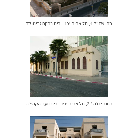
רח' שד"ל 4, תל אביב-יפו – בית רבקה גרינוולד
רחוב יבנה 27, תל אביב-יפו – בית וועד הקהילה