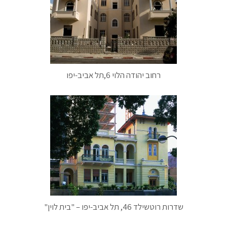
רחוב יהודה הלוי 6,תל אביב-יפו
שדרות רוטשילד 46, תל אביב-יפו – "בית לוין"