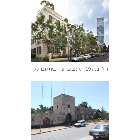
רח' יבנה 19, תל אביב-יפו – בית טברסקי