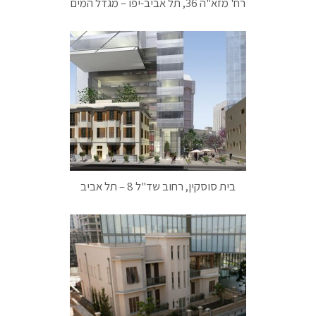
רח' מזא"ה 36, תל אביב-יפו – מגדל המים
בית סוסקין, רחוב שד"ל 8 – תל אביב