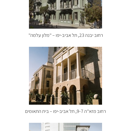
רחוב יבנה 23, תל אביב-יפו – "מלון עלמה"
רחוב מזא"ה 9-7, תל אביב-יפו – בית התאומים