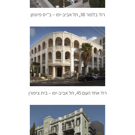
רח' בלפור 38, תל אביב-יפו – ב"יס פיטמן
רח' אחד העם 45, תל אביב-יפו – בית ציפורן