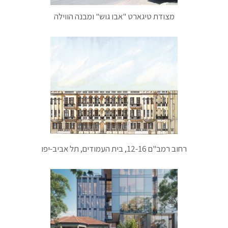
מצודת טיגארט "אבו גוש" ומבנה הווילה
רחוב רמב"ם 12-16, בית העמודים, תל אביב-יפו