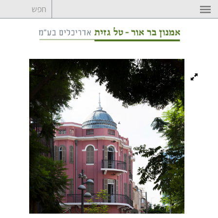
לדלג
לתוכן