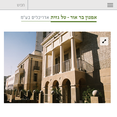
לדלג
לתוכן