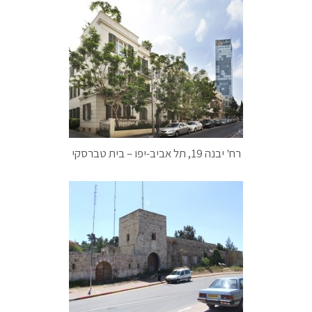
רח' יבנה 19, תל אביב-יפו – בית טברסקי