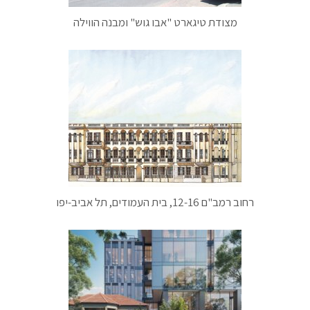
מצודת טיגארט "אבו גוש" ומבנה הווילה
רחוב רמב"ם 12-16, בית העמודים, תל אביב-יפו