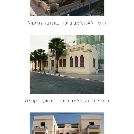
רח' שד"ל 4, תל אביב-יפו – בית רבקה גרינוולד
רחוב יבנה 27, תל אביב-יפו – בית וועד הקהילה