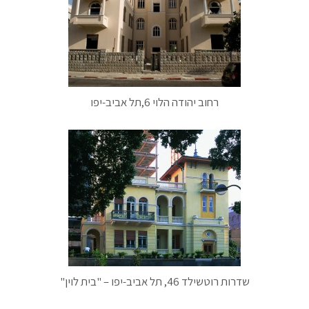
רחוב יהודה הלוי 6,תל אביב-יפו
שדרות רוטשילד 46, תל אביב-יפו – "בית לוין"