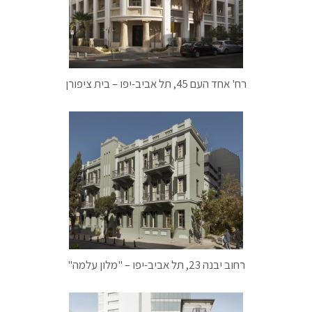
רח' אחד העם 45, תל אביב-יפו – בית ציפורן
רחוב יבנה 23, תל אביב-יפו – "מלון עלמה"