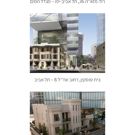
רח' מזא"ה 36, תל אביב-יפו – מגדל המים
בית סוסקין, רחוב שד"ל 8 – תל אביב