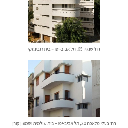
רח' שנקין 65, תל אביב-יפו – בית רובינסקי
רח' בעלי מלאכה 20, תל אביב-יפו – בית שולמית ושמעון קורן