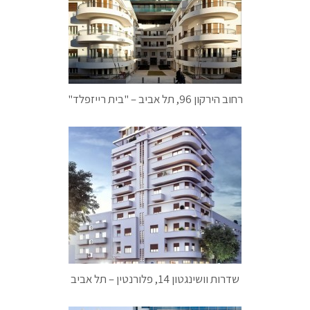
רחוב הירקון 96, תל אביב – "בית רייזפלד"
שדרות וושינגטון 14, פלורנטין – תל אביב