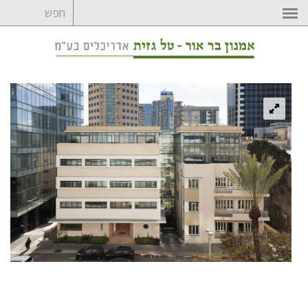
לדלג
לתוכן