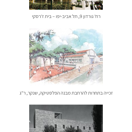
רח' גורדון 9, תל אביב-יפו – בית ז'רסקי
זכייה בתחרות להרחבת מבנה הפלסטיקה, שנקר, ר"ג