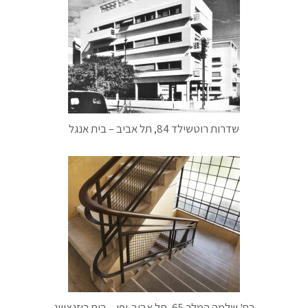
שדרות רוטשילד 84, תל אביב – בית אנגל
רח' שלמה המלך 65, תל אביב-יפו – בית רוזנצוויג