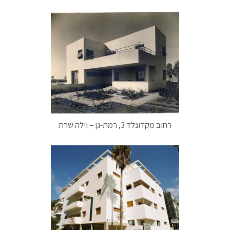
רחוב מקדונלד 3, רמת-גן – וילה שרת