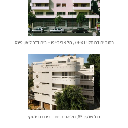
רחוב יהודה הלוי 79-81, תל אביב-יפו – בית ד"ר ליאון פינס
רח' שנקין 65, תל אביב-יפו – בית רובינסקי