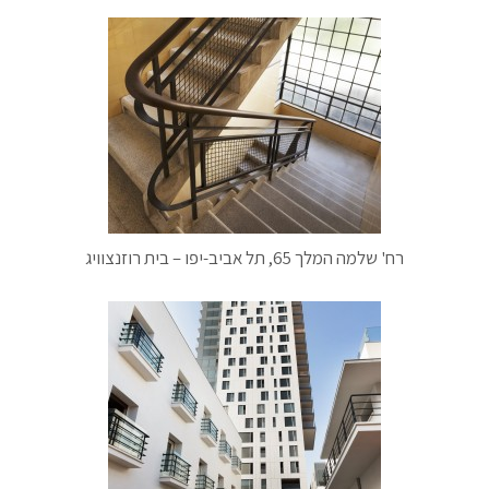
רח' שלמה המלך 65, תל אביב-יפו – בית רוזנצוויג