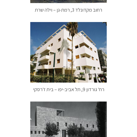
רחוב מקדונלד 3, רמת-גן – וילה שרת
רח' גורדון 9, תל אביב-יפו – בית ז'רסקי