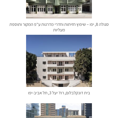
סגולה 8, יפו – שיפוץ חזיתות וחדרי מדרגות ע"פ המקור ותוספת
מעליות
בית דונקלבלום, רח' יעל 3, תל אביב-יפו