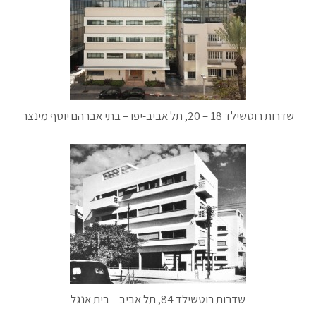
שדרות רוטשילד 18 – 20, תל אביב-יפו – בתי אברהם יוסף מינצר
שדרות רוטשילד 84, תל אביב – בית אנגל