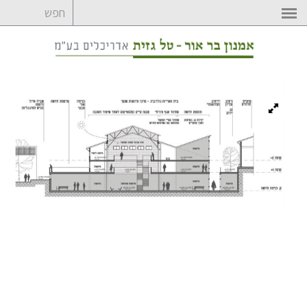
לדלג
לתוכן