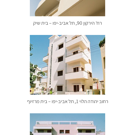
רח' הירקון 90, תל אביב-יפו – בית שיק
רחוב יהודה הלוי 1, תל אביב-יפו – בית מרזיוף