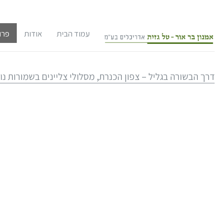
עמוד הבית
אודות
פרו
אודות המשרד
שימ
דרך הבשורה בגליל – צפון הכנרת, מסלולי צליינים בשמורות נ
צוות המשרד
תכנ
לקוחות
תכנ
במו
אודות אדריכל
אתר
תחר
אדריכל אמנון
קו"ח
תיק
אודות אדריכל
סקר
אדריכל טל גז