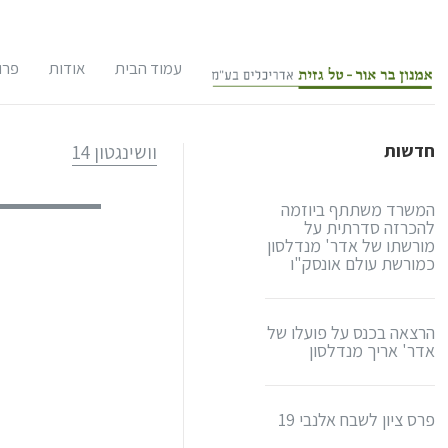
עמוד הבית
אודות
פרו
אודות המשרד
שימ
חדשות
וושינגטון 14
צוות המשרד
תכנ
המשרד משתתף ביוזמה
לקוחות
תכנ
להכרזה סדרתית על
מורשתו של אדר' מנדלסון
במו
כמורשת עולם אונסק"ו
אודות אדריכל
אתר
תחר
אדריכל אמנון
הרצאה בכנס על פועלו של
אדר' אריך מנדלסון
קו"ח
תיק
אודות אדריכל
סקר
אדריכל טל גז
פרס ציון לשבח אלנבי 19